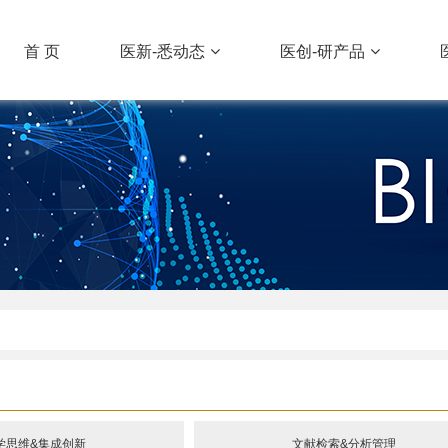
首 页
医新-悉动态
医创-研产品
学思维&集成创新
文献检索&分析管理