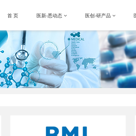
首 页
医新-悉动态
医创-研产品